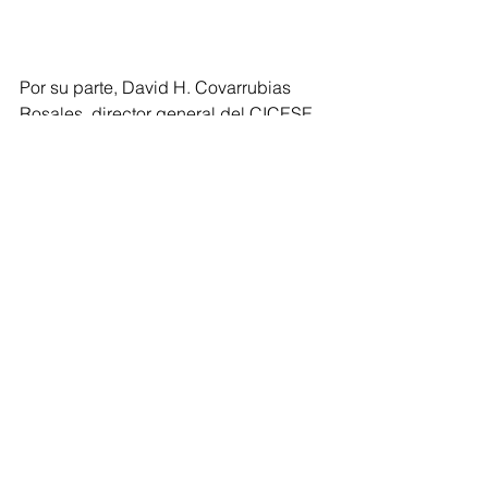
Por su parte, David H. Covarrubias 
Rosales, director general del CICESE, 
y Thomas Kretzschmar, investigador 
del centro y organizador del congreso, 
coincidieron en la bienvenida a los 
asistentes, particularmente a los 
estudiantes que son la semilla para 
esta área de investigación; la 
confianza que dieron a la institución 
para ser sede del encuentro nacional, 
y el agradecimiento a todo el equipo 
de trabajo por la organización.
Respecto a la excursión técnica al 