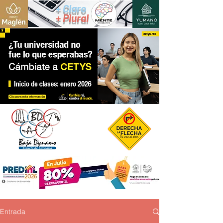
+ Claro
+ Plural
Entrada