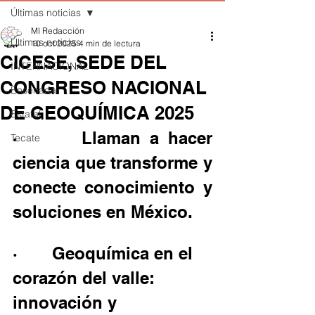
Últimas noticias
MI Redacción
Últimas noticias
10 oct 2025
4 min de lectura
CICESE, SEDE DEL
INTERNACIONAL
CONGRESO NACIONAL
Ensenada
DE GEOQUÍMICA 2025
Estatal
·       Llaman a hacer 
Tecate
ciencia que transforme y 
conecte conocimiento y 
soluciones en México.
·       Geoquímica en el 
corazón del valle: 
innovación y 