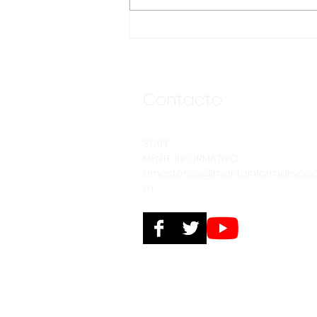
ASEGURA FUERZA
ESTATAL AL “KRIKEN” EN
VALLE DE GUADALUPE
Contacto
STAFF
MENTE INFORMATIVO
ernestorios@menteinformativo.c
m
© 2025. Derechos reservados. PERSPECTIV