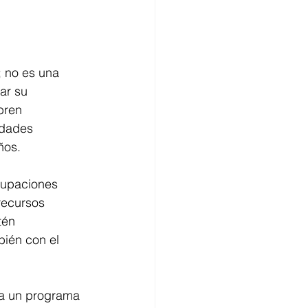
 no es una 
ar su 
bren 
idades 
ños.
cupaciones 
recursos 
tén 
ién con el 
a un programa 