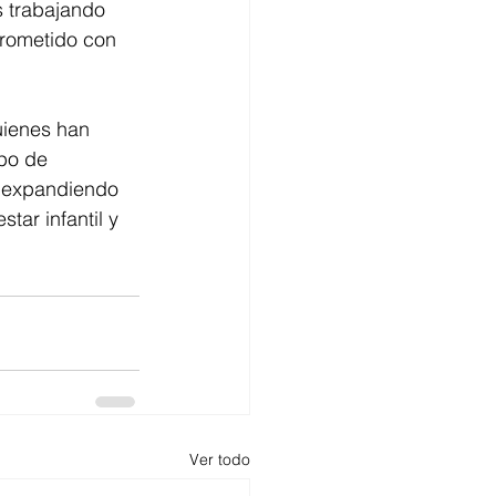
 trabajando 
prometido con 
uienes han 
po de 
y expandiendo 
tar infantil y 
Ver todo