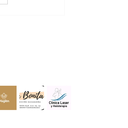
VA SADER BC
RAESTRUCTURA
RICA A ZONAS
RTADAS DEL ESTADO
lientes.
s estar aquí.