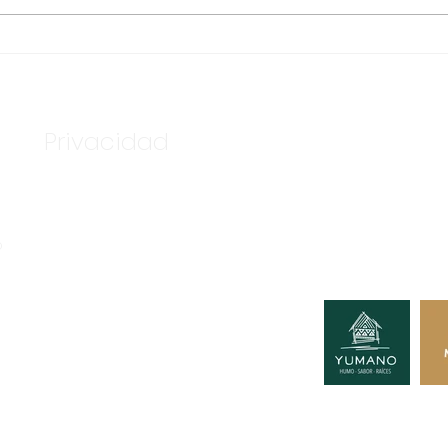
TENDRÁ MANEADERO
LLE
BASE DE AMBULANCIAS
INF
DE LA CRUZ ROJA
HÍD
APA
Privacidad
Nuestros c
Tú podría
o
A GRUPO CONSULTOR.