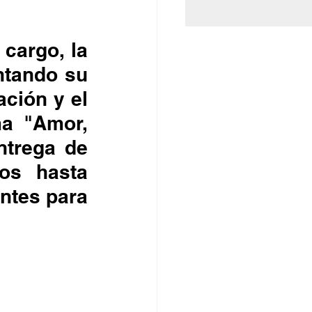
cargo, la 
ntando su 
ción y el 
a "Amor, 
trega de 
os hasta 
ntes para 