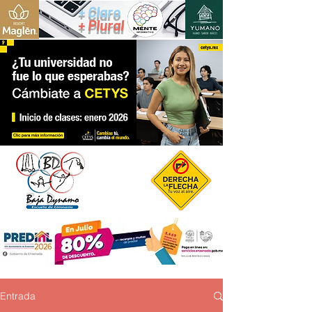
+ Claro
+ Plural
Entrada