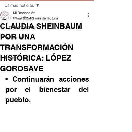
Últimas noticias
MI Redacción
Últimas noticias
1 mar 2024
2 min de lectura
CLAUDIA SHEINBAUM
INTERNACIONAL
POR UNA
Ensenada
TRANSFORMACIÓN
Estatal
HISTÓRICA: LÓPEZ
Tecate
GOROSAVE
• Continuarán acciones 
por el bienestar del 
pueblo.  