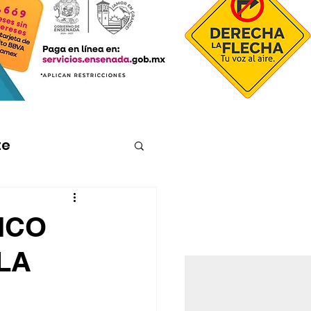
te
ICO
LA