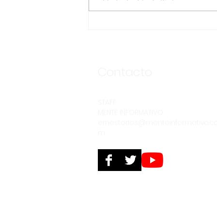
ANUNCIA CESPE
SEGUNDA ETAPA DE LA
OBRA DE INTERCONEXIÓN
DE DESCARGA DE LA
CLÍNICA NO. 8 DEL IMSS
Contacto
STAFF
MENTE INFORMATIVO
ernestorios@menteinformativo.c
m
© 2025. Derechos reservados. PERSPECTIV