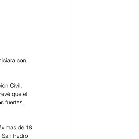
iciará con 
ón Civil, 
revé que el 
s fuertes, 
áximas de 18 
y San Pedro 