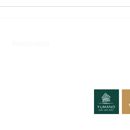
ASEGURA FUERZA
TEN
ESTATAL AL “KRIKEN” EN
BAS
VALLE DE GUADALUPE
DE 
Privacidad
Nuestros c
Tú podría
o
A GRUPO CONSULTOR.