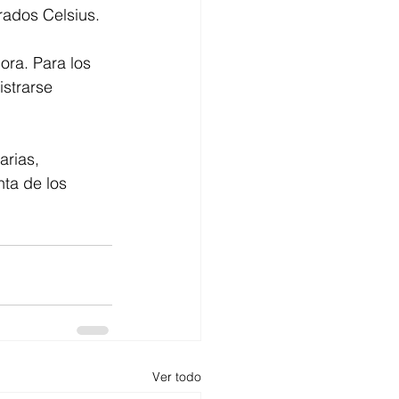
rados Celsius.
ra. Para los 
strarse 
arias, 
ta de los 
Ver todo