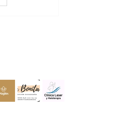
DRÁ MANEADERO
E DE AMBULANCIAS
LA CRUZ ROJA
lientes.
s estar aquí.