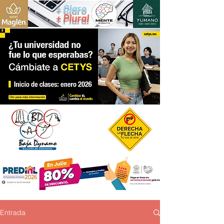
+ Claro
+ Plural
Entrada