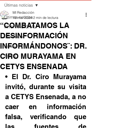
Últimas noticias
MI Redacción
Últimas noticias
19 mar 2024
2 min de lectura
“COMBATAMOS LA
INTERNACIONAL
DESINFORMACIÓN
Ensenada
INFORMÁNDONOS¨: DR.
Estatal
CIRO MURAYAMA EN
Tecate
CETYS ENSENADA
• El Dr. Ciro Murayama 
invitó, durante su visita 
a CETYS Ensenada, a no 
caer en información 
falsa, verificando que 
las fuentes de 