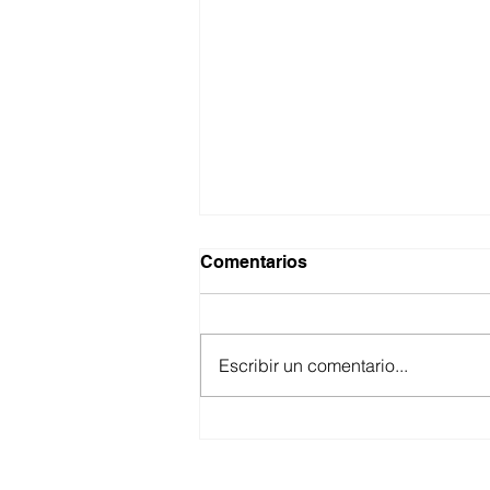
Comentarios
Escribir un comentario...
GARANTIZA GOBIERNO DE
BAJA CALIFORNIA
ACCESO AL AGUA EN SAN