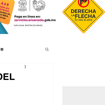
te
DEL