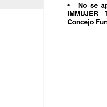
•	No se aprobó la cuenta pública del IMOS, CUME, 
IMMUJER 
Concejo Fun