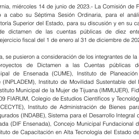
ornia, miércoles 14 de junio de 2023.- La Comisión de Fi
ó a cabo su Séptima Sesión Ordinaria, para el anális
itoría Superior del Estado, para su discusión y en su c
e dictamen de las cuentas públicas de diez entes 
ejercicio fiscal del 1 de enero al 31 de diciembre de 20
ia, se pusieron a consideración de los integrantes de la 
s proyectos de Dictamen a las Cuentas públicas d
ipal de Ensenada (CUME), Instituto de Planeación d
 (INPLADEM), Instituto de Movilidad Sustentable del 
nstituto Municipal de la Mujer de Tijuana (IMMUJER), F
09 FIARUM, Colegio de Estudios Científicos y Tecnológi
(CECYTE), Instituto de Administración de Bienes para 
urados (INDABE), Sistema para el Desarrollo Integral de
da (DIF Ensenada), Concejo Municipal Fundacional de
tituto de Capacitación en Alta Tecnología del Estado de 