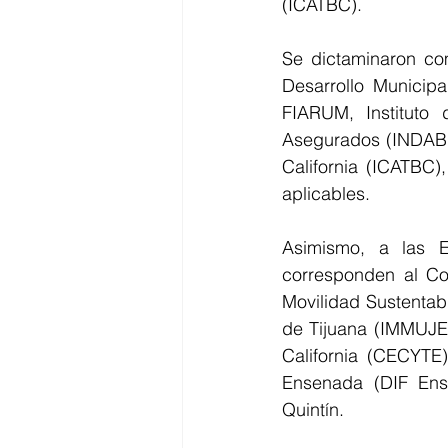
(ICATBC).
Se dictaminaron com
Desarrollo Municip
FIARUM, Instituto 
Asegurados (INDABE)
California (ICATBC)
aplicables.
Asimismo, a las E
corresponden al Co
Movilidad Sustentabl
de Tijuana (IMMUJER
California (CECYTE)
Ensenada (DIF Ens
Quintín.