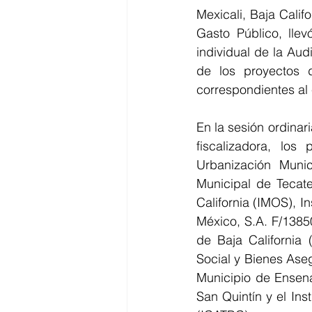
Mexicali, Baja Calif
Gasto Público, llev
individual de la Aud
de los proyectos d
correspondientes al 
En la sesión ordinar
fiscalizadora, lo
Urbanización Munic
Municipal de Tecate
California (IMOS), I
México, S.A. F/1385
de Baja California 
Social y Bienes Aseg
Municipio de Ensena
San Quintín y el Ins