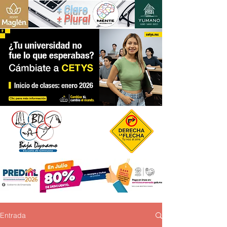
+ Claro
+ Plural
Entrada