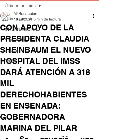
Últimas noticias
MI Redacción
Últimas noticias
13 jul 2025
3 min de lectura
CON APOYO DE LA
INTERNACIONAL
PRESIDENTA CLAUDIA
Ensenada
SHEINBAUM EL NUEVO
Estatal
HOSPITAL DEL IMSS
Tecate
DARÁ ATENCIÓN A 318
MIL
DERECHOHABIENTES
EN ENSENADA:
GOBERNADORA
MARINA DEL PILAR