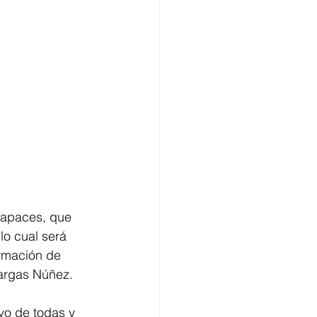
capaces, que 
lo cual será 
rmación de 
argas Núñez.
yo de todas y 