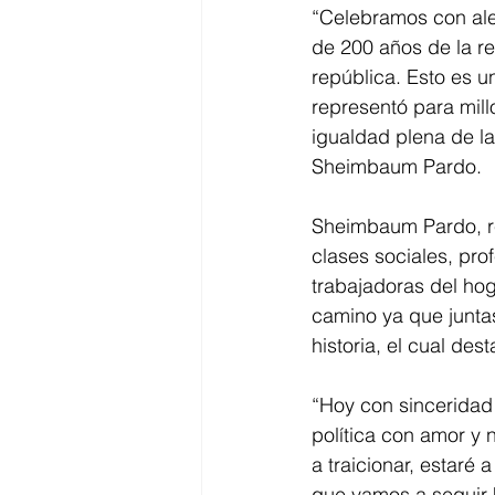
“Celebramos con aleg
de 200 años de la re
república. Esto es u
representó para mil
igualdad plena de las
Sheimbaum Pardo. 
Sheimbaum Pardo, re
clases sociales, pro
trabajadoras del ho
camino ya que juntas
historia, el cual des
“Hoy con sinceridad
política con amor y 
a traicionar, estaré 
que vamos a seguir 