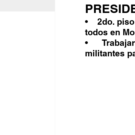
PRESID
•	2do. piso de la cuarta transformación el objetivo de 
todos en Mo
•	Trabajaremos en unidad con simpatizantes y 
militantes p