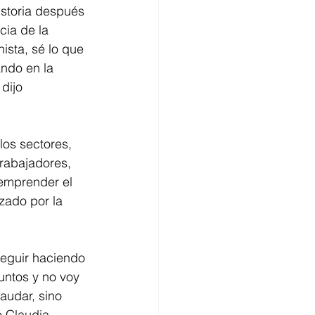
istoria después 
cia de la 
sta, sé lo que 
ndo en la 
dijo 
os sectores, 
trabajadores, 
emprender el 
zado por la 
seguir haciendo 
untos y no voy 
raudar, sino 
 Claudia 