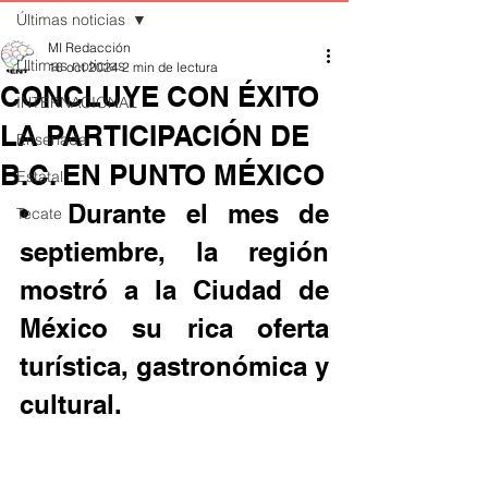
Últimas noticias
MI Redacción
Últimas noticias
16 oct 2024
2 min de lectura
CONCLUYE CON ÉXITO
INTERNACIONAL
LA PARTICIPACIÓN DE
Ensenada
B.C. EN PUNTO MÉXICO
Estatal
•⁠  ⁠Durante el mes de 
Tecate
septiembre, la región 
mostró a la Ciudad de 
México su rica oferta 
turística, gastronómica y 
cultural. 