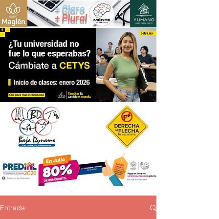
+ Claro
+ Plural
Entrada