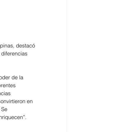
ipinas, destacó 
diferencias 
oder de la 
erentes 
cias 
onvirtieron en 
 Se 
nriquecen”.