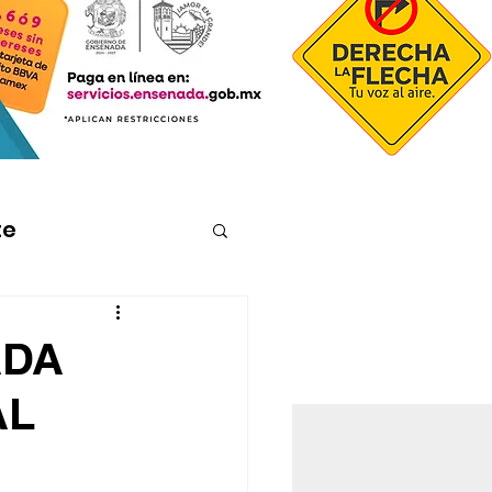
te
ADA
AL