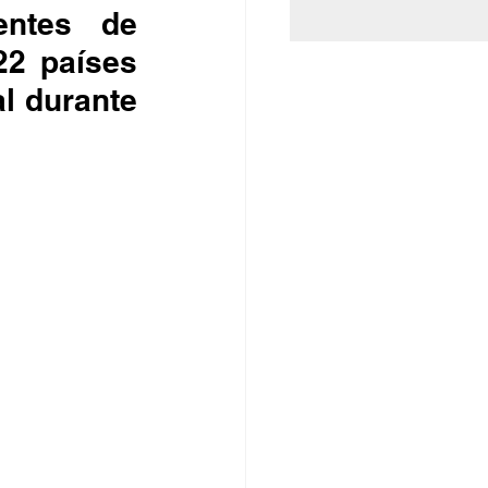
ntes de 
2 países 
l durante 