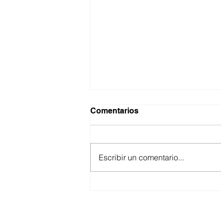
Comentarios
Escribir un comentario...
ASEGURA FUERZA
ESTATAL AL “KRIKEN” EN
VALLE DE GUADALUPE