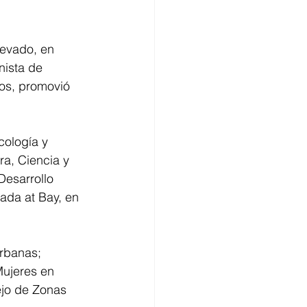
nevado, en 
nista de 
os, promovió 
cología y 
a, Ciencia y 
Desarrollo 
ada at Bay, en 
rbanas; 
Mujeres en 
ejo de Zonas 