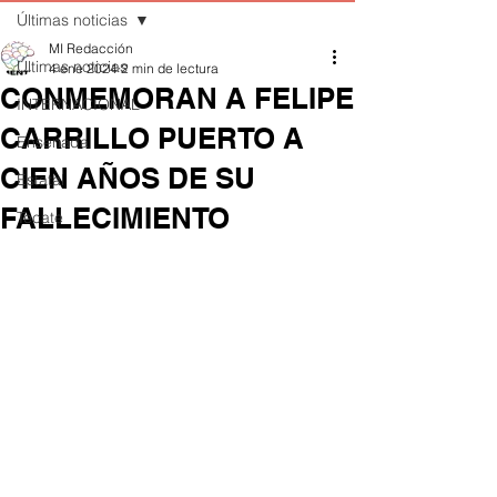
Últimas noticias
MI Redacción
Últimas noticias
4 ene 2024
2 min de lectura
CONMEMORAN A FELIPE
INTERNACIONAL
CARRILLO PUERTO A
Ensenada
CIEN AÑOS DE SU
Estatal
FALLECIMIENTO
Tecate