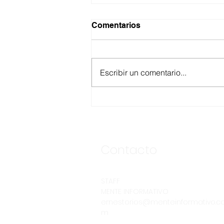
Comentarios
Escribir un comentario...
ANUNCIA CESPE
SEGUNDA ETAPA DE LA
OBRA DE INTERCONEXIÓN
DE DESCARGA DE LA
CLÍNICA NO. 8 DEL IMSS
Contacto
STAFF
MENTE INFORMATIVO
ernestorios@menteinformativo.c
m