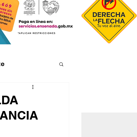
te
LDA
LANCIA