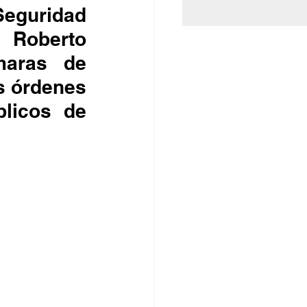
eguridad 
 Roberto 
maras de 
s órdenes 
licos de 