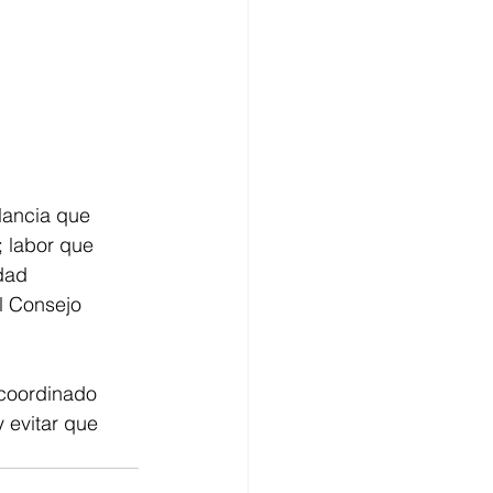
lancia que 
 labor que 
dad 
l Consejo 
coordinado 
y evitar que 