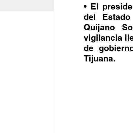
• El presid
del Estado
Quijano So
vigilancia i
de gobiern
Tijuana. 