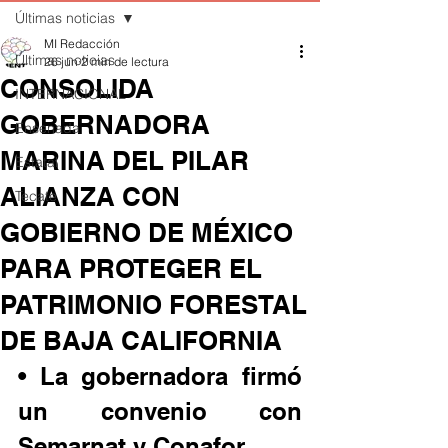
Últimas noticias
MI Redacción
Últimas noticias
26 jun
2 min de lectura
CONSOLIDA
INTERNACIONAL
GOBERNADORA
Ensenada
MARINA DEL PILAR
Estatal
ALIANZA CON
Tecate
GOBIERNO DE MÉXICO
PARA PROTEGER EL
PATRIMONIO FORESTAL
DE BAJA CALIFORNIA
• La gobernadora firmó 
un convenio con 
Semarnat y Conafor.