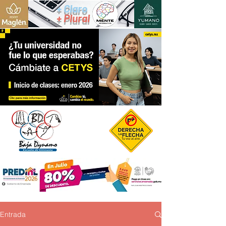
+ Claro
+ Plural
Entrada