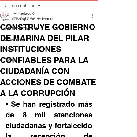
Últimas noticias
MI Redacción
Últimas noticias
20 may
2 min de lectura
CONSTRUYE GOBIERNO
INTERNACIONAL
DE MARINA DEL PILAR
Ensenada
INSTITUCIONES
Estatal
CONFIABLES PARA LA
Tecate
CIUDADANÍA CON
ACCIONES DE COMBATE
A LA CORRUPCIÓN
• Se han registrado más 
de 8 mil atenciones 
ciudadanas y fortalecido 
la recepción de 