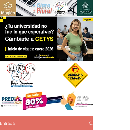
+ Claro
+ Plural
Entrada