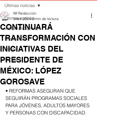
Últimas noticias
MI Redacción
Últimas noticias
9 feb 2024
2 min de lectura
CONTINUARÁ
INTERNACIONAL
TRANSFORMACIÓN CON
Ensenada
INICIATIVAS DEL
Estatal
PRESIDENTE DE
Tecate
MÉXICO: LÓPEZ
GOROSAVE
• REFORMAS ASEGURAN QUE 
SEGUIRÁN PROGRAMAS SOCIALES 
PARA JÓVENES, ADULTOS MAYORES 
Y PERSONAS CON DISCAPACIDAD.