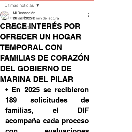
Últimas noticias
MI Redacción
Últimas noticias
26 dic 2025
2 min de lectura
CRECE INTERÉS POR
INTERNACIONAL
OFRECER UN HOGAR
Ensenada
TEMPORAL CON
Estatal
FAMILIAS DE CORAZÓN
Tecate
DEL GOBIERNO DE
MARINA DEL PILAR
• En 2025 se recibieron 
189 solicitudes de 
familias, el DIF 
acompaña cada proceso 
con evaluaciones 