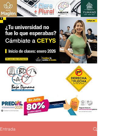
+ Claro
+ Plural
Entrada