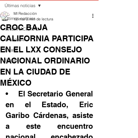
Últimas noticias
MI Redacción
Últimas noticias
12 mar
2 min de lectura
CROC BAJA
INTERNACIONAL
CALIFORNIA PARTICIPA
Ensenada
EN EL LXX CONSEJO
Estatal
NACIONAL ORDINARIO
Tecate
EN LA CIUDAD DE
MÉXICO
•	El Secretario General 
en el Estado, Eric 
Garibo Cárdenas, asiste 
a este encuentro 
nacional encabezado 