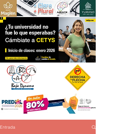
+ Claro
+ Plural
Entrada