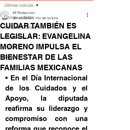
Últimas noticias
MI Redacción
Últimas noticias
30 oct 2025
2 min de lectura
CUIDAR TAMBIÉN ES
INTERNACIONAL
LEGISLAR: EVANGELINA
Ensenada
MORENO IMPULSA EL
Estatal
BIENESTAR DE LAS
Tecate
FAMILIAS MEXICANAS
• En el Día Internacional 
de los Cuidados y el 
Apoyo, la diputada 
reafirma su liderazgo y 
compromiso con una 
reforma que reconoce el 