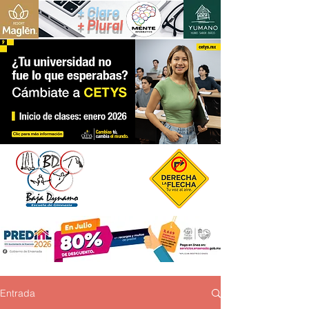
+ Claro
+ Plural
Entrada