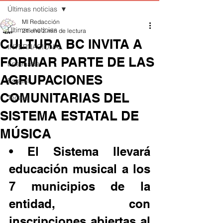
Últimas noticias
MI Redacción
Últimas noticias
21 ene
2 min de lectura
CULTURA BC INVITA A
INTERNACIONAL
FORMAR PARTE DE LAS
Ensenada
AGRUPACIONES
Estatal
COMUNITARIAS DEL
Tecate
SISTEMA ESTATAL DE
MÚSICA
• El Sistema llevará 
educación musical a los 
7 municipios de la 
entidad, con 
inscripciones abiertas al 