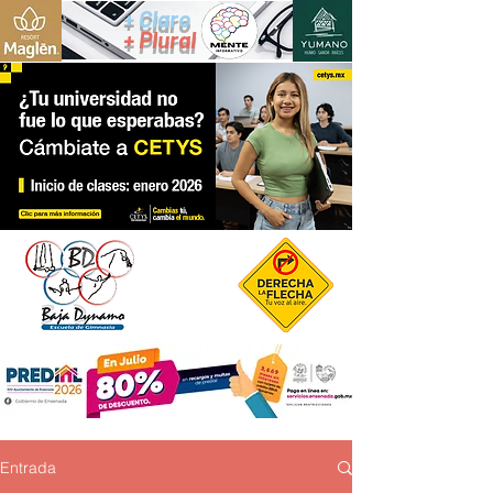
+ Claro
+ Plural
Entrada