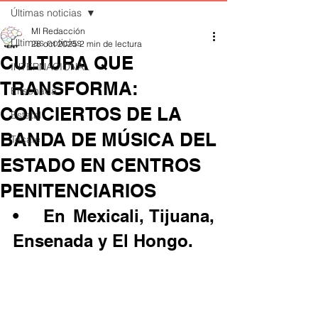
Últimas noticias
MI Redacción
Últimas noticias
28 oct 2025
2 min de lectura
CULTURA QUE
INTERNACIONAL
TRANSFORMA:
Ensenada
CONCIERTOS DE LA
Estatal
BANDA DE MÚSICA DEL
Tecate
ESTADO EN CENTROS
PENITENCIARIOS
•	En Mexicali, Tijuana, 
Ensenada y El Hongo.