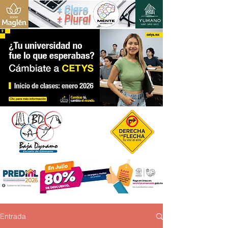
+ Claro
+ Plural
Entrada