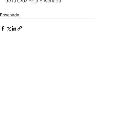
de la Cruz Roja Ensenada.
Ensenada
Ver todo
Entradas recientes