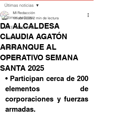
Últimas noticias
MI Redacción
Últimas noticias
11 abr 2025
2 min de lectura
DA ALCALDESA
INTERNACIONAL
CLAUDIA AGATÓN
Ensenada
ARRANQUE AL
Estatal
OPERATIVO SEMANA
Tecate
SANTA 2025
• Participan cerca de 200 
elementos de 
corporaciones y fuerzas 
armadas.