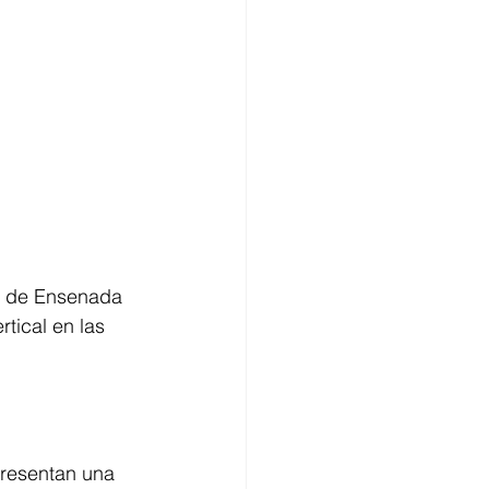
no de Ensenada 
tical en las 
resentan una 