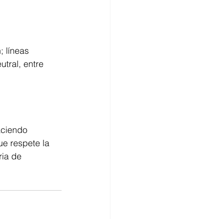
 líneas 
tral, entre 
aciendo 
e respete la 
ia de 