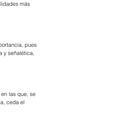
alidades más 
ortancia, pues 
a y señalética, 
 en las que, se 
a, ceda el 