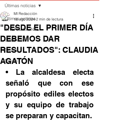
Últimas noticias
MI Redacción
Últimas noticias
18 ago 2024
2 min de lectura
"DESDE EL PRIMER DÍA
INTERNACIONAL
DEBEMOS DAR
Ensenada
RESULTADOS": CLAUDIA
Estatal
AGATÓN
Tecate
• La alcaldesa electa 
señaló que con ese 
propósito ediles electos 
y su equipo de trabajo 
se preparan y capacitan. 