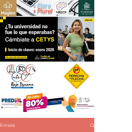
+ Claro
+ Plural
Entrada