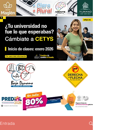
+ Claro
+ Plural
Entrada