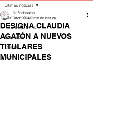
Últimas noticias
MI Redacción
Últimas noticias
3 oct 2024
2 min de lectura
DESIGNA CLAUDIA
INTERNACIONAL
AGATÓN A NUEVOS
Ensenada
TITULARES
Estatal
MUNICIPALES
Tecate