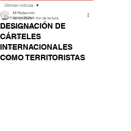
Últimas noticias
MI Redacción
Últimas noticias
20 feb 2025
1 min de lectura
DESIGNACIÓN DE
INTERNACIONAL
CÁRTELES
Ensenada
INTERNACIONALES
Estatal
COMO TERRITORISTAS
Tecate