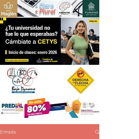
+ Claro
+ Plural
Entrada