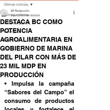
Últimas noticias
MI Redacción
Últimas noticias
3 jun
2 min de lectura
DESTACA BC COMO
INTERNACIONAL
POTENCIA
Ensenada
AGROALIMENTARIA EN
Estatal
GOBIERNO DE MARINA
Tecate
DEL PILAR CON MÁS DE
23 MIL MDP EN
PRODUCCIÓN
• Impulsa la campaña 
“Sabores del Campo” el 
consumo de productos 
locales y fortalece el 