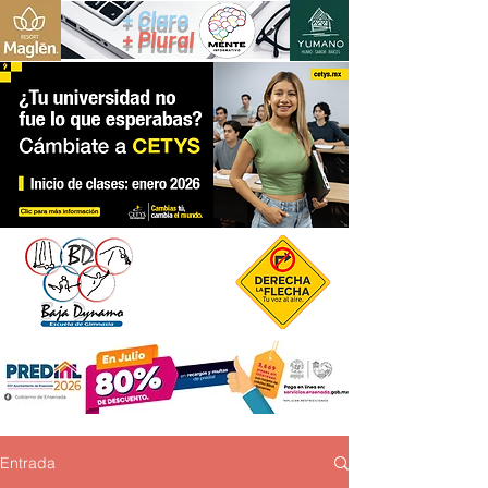
+ Claro
+ Plural
Entrada