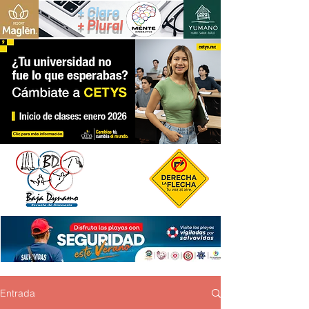
+ Claro
+ Plural
Entrada