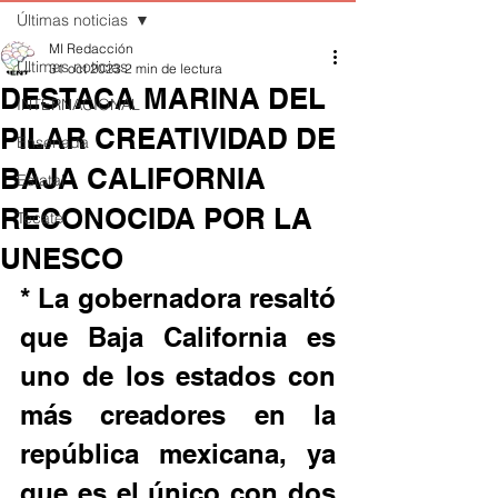
Últimas noticias
MI Redacción
Últimas noticias
31 oct 2023
2 min de lectura
DESTACA MARINA DEL
INTERNACIONAL
PILAR CREATIVIDAD DE
Ensenada
BAJA CALIFORNIA
Estatal
RECONOCIDA POR LA
Tecate
UNESCO
* La gobernadora resaltó 
que Baja California es 
uno de los estados con 
más creadores en la 
república mexicana, ya 
que es el único con dos 