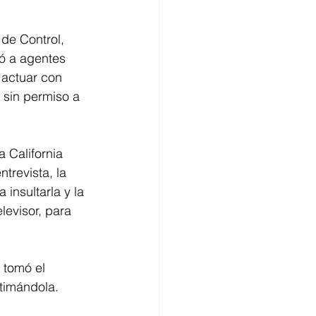
de Control, 
ó a agentes 
 actuar con 
 sin permiso a 
 California 
trevista, la 
insultarla y la 
levisor, para 
 tomó el 
stimándola. 