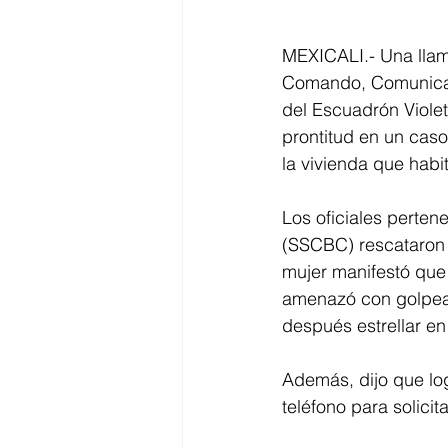
MEXICALI.- Una llam
Comando, Comunicaci
del Escuadrón Viole
prontitud en un caso
la vivienda que habi
Los oficiales perten
(SSCBC) rescataron a 
mujer manifestó que l
amenazó con golpearl
después estrellar en 
Además, dijo que lo
teléfono para solicit