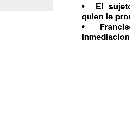
•	El sujeto lanzó un televisor contra su madre, a 
quien le pro
•	Francisco Javier “N”, fue detenido en las 
inmediacion