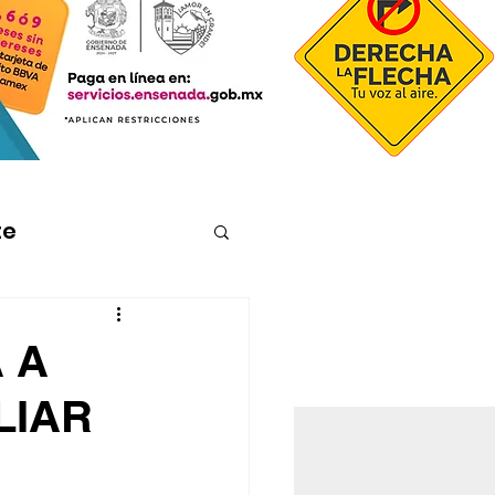
te
 A
LIAR