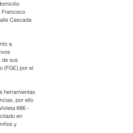
omicilio 
 Francisco 
calle Cascada 
nto a 
ivos 
a de sus 
o (FGE) por el 
as herramientas 
ncias, por ello 
ioleta 686 - 
citado en 
niños y 