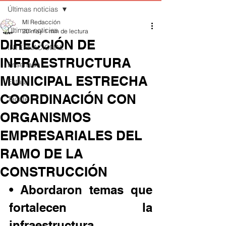
Últimas noticias
MI Redacción
Últimas noticias
20 may
1 min de lectura
DIRECCIÓN DE
INTERNACIONAL
INFRAESTRUCTURA
Ensenada
MUNICIPAL ESTRECHA
Estatal
COORDINACIÓN CON
Tecate
ORGANISMOS
EMPRESARIALES DEL
RAMO DE LA
CONSTRUCCIÓN
• Abordaron temas que 
fortalecen la 
infraestructura, 