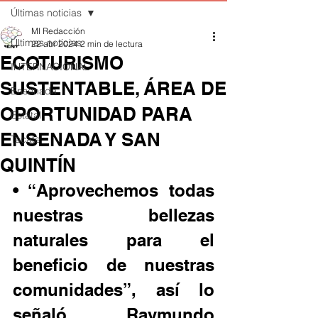
Últimas noticias
MI Redacción
Últimas noticias
22 abr 2024
2 min de lectura
ECOTURISMO
INTERNACIONAL
SUSTENTABLE, ÁREA DE
Ensenada
OPORTUNIDAD PARA
Estatal
ENSENADA Y SAN
Tecate
QUINTÍN
• “Aprovechemos todas 
nuestras bellezas 
naturales para el 
beneficio de nuestras 
comunidades”, así lo 
señaló Raymundo 