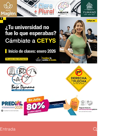
+ Claro
+ Plural
Entrada