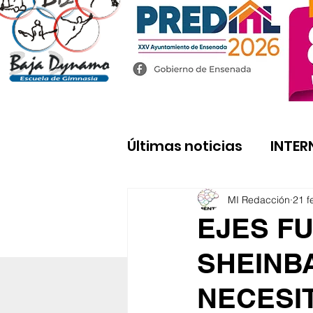
Últimas noticias
INTER
MI Redacción
21 f
EJES F
SHEINBA
NECESI