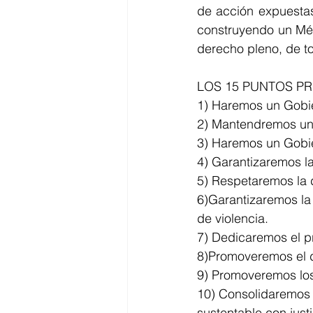
de acción expuestas
construyendo un Méxi
derecho pleno, de to
LOS 15 PUNTOS P
1) Haremos un Gobie
2) Mantendremos una 
3) Haremos un Gobier
4) Garantizaremos la
5) Respetaremos la di
6)Garantizaremos la 
de violencia. 
7) Dedicaremos el p
8)Promoveremos el de
9) Promoveremos los
10) Consolidaremos p
sustentable con justi