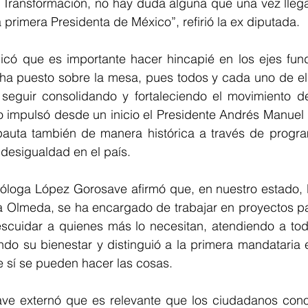
a Transformación, no hay duda alguna que una vez lleg
 primera Presidenta de México”, refirió la ex diputada. 
có que es importante hacer hincapié en los ejes fun
a puesto sobre la mesa, pues todos y cada uno de ell
seguir consolidando y fortaleciendo el movimiento d
lo impulsó desde un inicio el Presidente Andrés Manuel
uta también de manera histórica a través de program
 desigualdad en el país. 
bióloga López Gorosave afirmó que, en nuestro estado, 
la Olmeda, se ha encargado de trabajar en proyectos par
escuidar a quienes más lo necesitan, atendiendo a todo
ndo su bienestar y distinguió a la primera mandataria 
 sí se pueden hacer las cosas. 
e externó que es relevante que los ciudadanos conoz