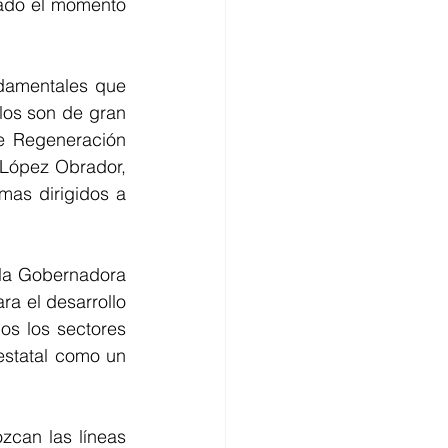
ado el momento 
damentales que 
os son de gran 
e Regeneración 
 López Obrador, 
as dirigidos a 
la Gobernadora 
a el desarrollo 
s los sectores 
estatal como un 
can las líneas 