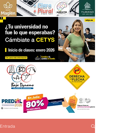
+ Claro
+ Plural
Entrada