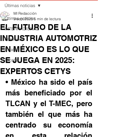
Últimas noticias
MI Redacción
Últimas noticias
9 sept 2025
5 min de lectura
EL FUTURO DE LA
INTERNACIONAL
INDUSTRIA AUTOMOTRIZ
Ensenada
EN MÉXICO ES LO QUE
Estatal
SE JUEGA EN 2025:
Tecate
EXPERTOS CETYS
• México ha sido el país 
más beneficiado por el 
TLCAN y el T-MEC, pero 
también el que más ha 
centrado su economía 
en esta relación 