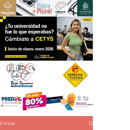
+ Claro
+ Plural
Entrada