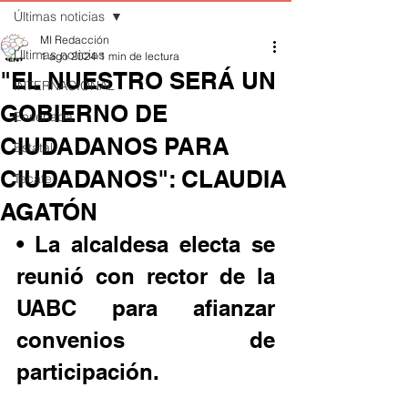
Últimas noticias
MI Redacción
Últimas noticias
1 ago 2024
1 min de lectura
"EL NUESTRO SERÁ UN
INTERNACIONAL
GOBIERNO DE
Ensenada
CIUDADANOS PARA
Estatal
CIUDADANOS": CLAUDIA
Tecate
AGATÓN
• La alcaldesa electa se 
reunió con rector de la 
UABC para afianzar 
convenios de 
participación. 