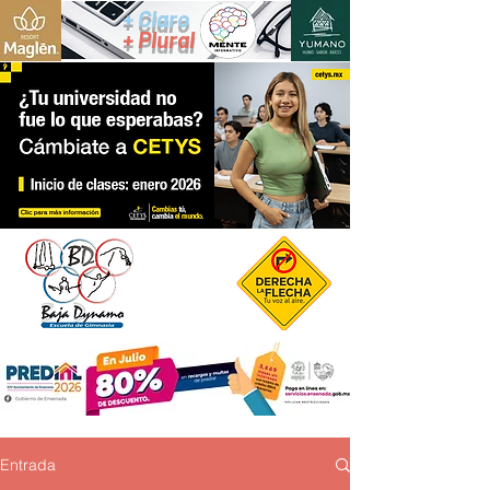
+ Claro
+ Plural
Entrada