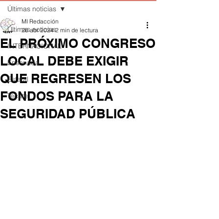
Últimas noticias
MI Redacción
Últimas noticias
26 abr 2024
2 min de lectura
EL PRÓXIMO CONGRESO
INTERNACIONAL
LOCAL DEBE EXIGIR
Ensenada
QUE REGRESEN LOS
Estatal
FONDOS PARA LA
Tecate
SEGURIDAD PÚBLICA