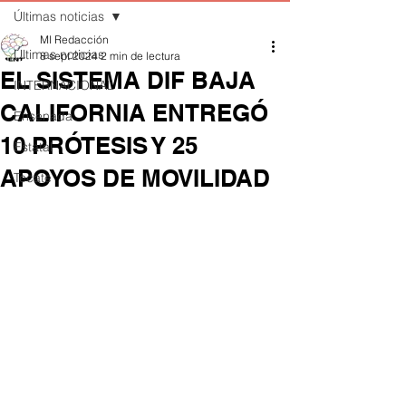
Últimas noticias
MI Redacción
Últimas noticias
8 sept 2024
2 min de lectura
EL SISTEMA DIF BAJA
INTERNACIONAL
CALIFORNIA ENTREGÓ
Ensenada
10 PRÓTESIS Y 25
Estatal
APOYOS DE MOVILIDAD
Tecate