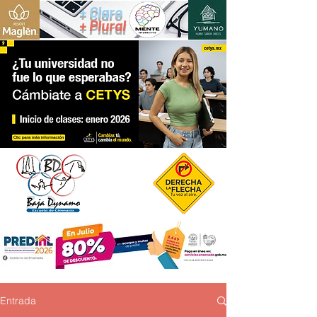
+ Claro
+ Plural
Entrada