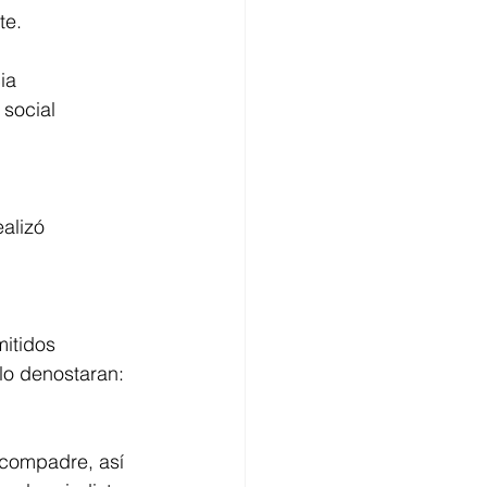
te. 
ia 
 social 
alizó 
itidos 
lo denostaran:
 compadre, así 