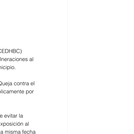
 (CEDHBC) 
lneraciones al 
icipio.
ueja contra el 
blicamente por 
 evitar la 
xposición al 
 la misma fecha 