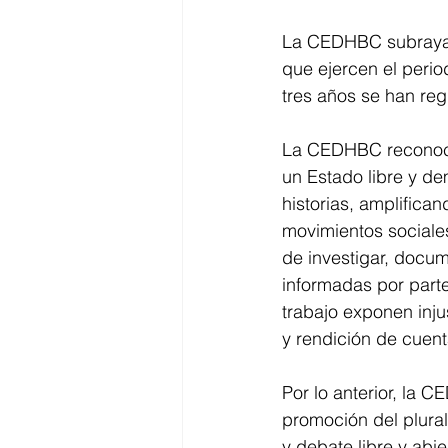
La CEDHBC subraya q
que ejercen el peri
tres años se han reg
La CEDHBC reconoce 
un Estado libre y de
historias, amplifica
movimientos sociales
de investigar, docum
informadas por parte
trabajo exponen inju
y rendición de cuent
Por lo anterior, la C
promoción del plural
y debate libre y abie