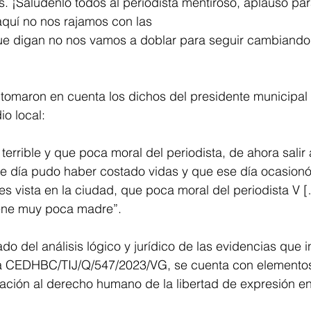
¡Salúdenlo todos al periodista mentiroso, aplauso para
quí no nos rajamos con las 
ue digan no nos vamos a doblar para seguir cambiando l
 tomaron en cuenta los dichos del presidente municipal
io local:
terrible y que poca moral del periodista, de ahora salir
 día pudo haber costado vidas y que ese día ocasionó 
s vista en la ciudad, que poca moral del periodista V [
iene muy poca madre”.
vado del análisis lógico y jurídico de las evidencias que i
 CEDHBC/TIJ/Q/547/2023/VG, se cuenta con elementos 
olación al derecho humano de la libertad de expresión e