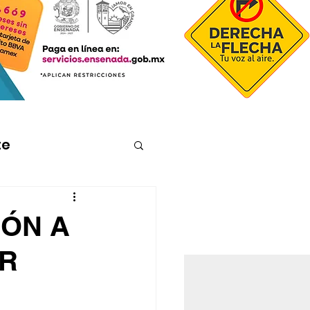
te
ÓN A
OR