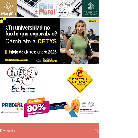
+ Claro
+ Plural
Entrada