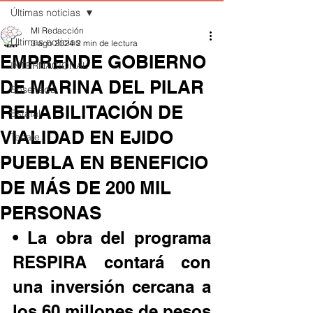
Últimas noticias
MI Redacción
Últimas noticias
3 ago 2024
2 min de lectura
EMPRENDE GOBIERNO
INTERNACIONAL
DE MARINA DEL PILAR
Ensenada
REHABILITACIÓN DE
Estatal
VIALIDAD EN EJIDO
Tecate
PUEBLA EN BENEFICIO
DE MÁS DE 200 MIL
PERSONAS
• La obra del programa 
RESPIRA contará con 
una inversión cercana a 
los 60 millones de pesos 