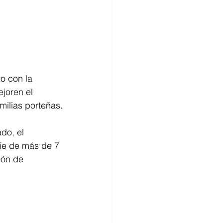
o con la 
joren el 
amilias porteñas.
do, el 
ie de más de 7 
ión de 