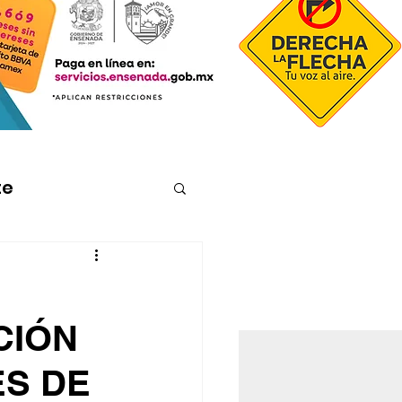
te
CIÓN
ES DE