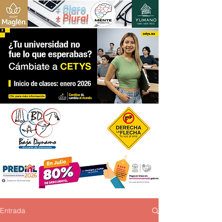
+ Claro
+ Plural
Entrada