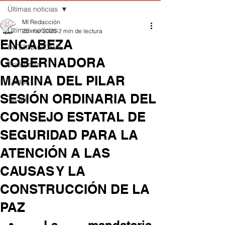
Últimas noticias
MI Redacción
Últimas noticias
25 mar 2025
2 min de lectura
ENCABEZA
INTERNACIONAL
GOBERNADORA
Ensenada
MARINA DEL PILAR
Estatal
SESIÓN ORDINARIA DEL
Tecate
CONSEJO ESTATAL DE
SEGURIDAD PARA LA
ATENCIÓN A LAS
CAUSAS Y LA
CONSTRUCCIÓN DE LA
PAZ