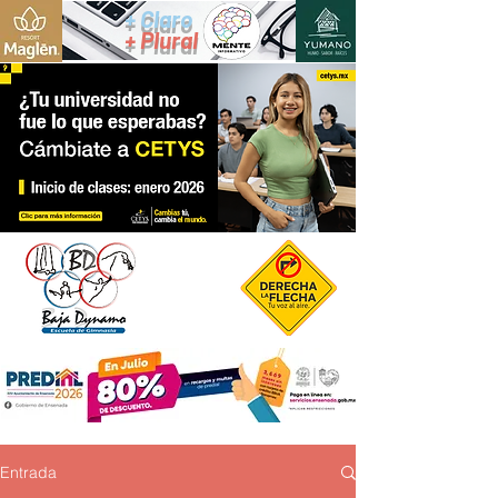
+ Claro
+ Plural
Entrada