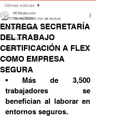
Últimas noticias
MI Redacción
Últimas noticias
19 nov 2024
2 min de lectura
ENTREGA SECRETARÍA
INTERNACIONAL
DEL TRABAJO
Ensenada
CERTIFICACIÓN A FLEX
Estatal
COMO EMPRESA
Tecate
SEGURA
• Más de 3,500 
trabajadores se 
benefician al laborar en 
entornos seguros.