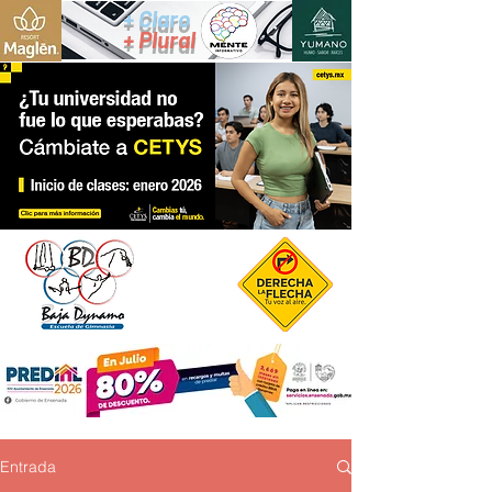
+ Claro
+ Plural
Entrada