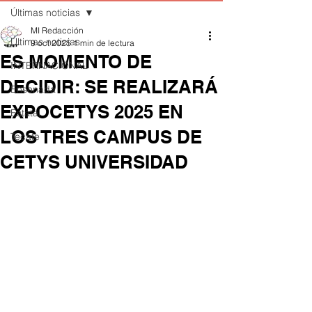
Últimas noticias
MI Redacción
Últimas noticias
9 oct 2025
1 min de lectura
ES MOMENTO DE
INTERNACIONAL
DECIDIR: SE REALIZARÁ
Ensenada
EXPOCETYS 2025 EN
Estatal
LOS TRES CAMPUS DE
Tecate
CETYS UNIVERSIDAD