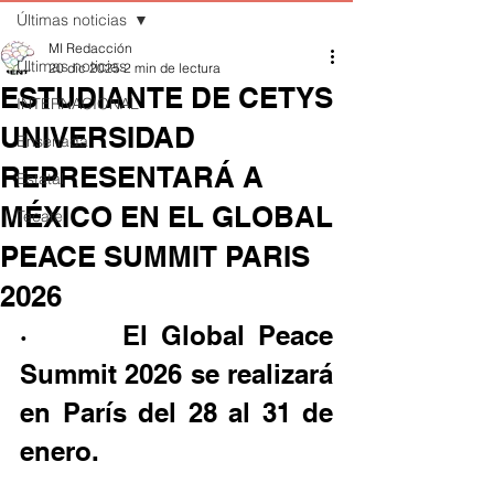
Últimas noticias
MI Redacción
Últimas noticias
20 dic 2025
2 min de lectura
ESTUDIANTE DE CETYS
INTERNACIONAL
UNIVERSIDAD
Ensenada
REPRESENTARÁ A
Estatal
MÉXICO EN EL GLOBAL
Tecate
PEACE SUMMIT PARIS
2026
·       El Global Peace 
Summit 2026 se realizará 
en París del 28 al 31 de 
enero.