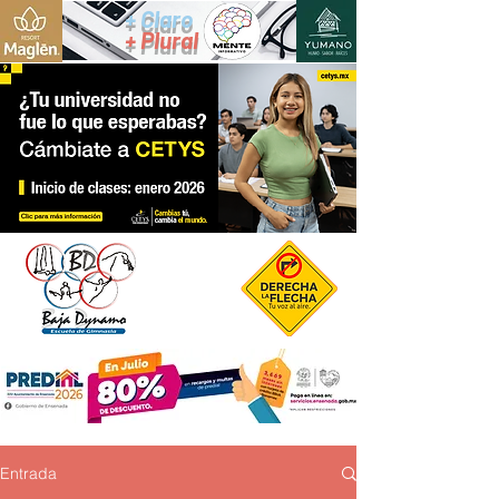
+ Claro
+ Plural
Entrada