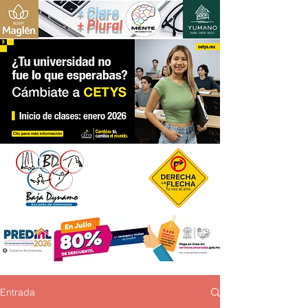
+ Claro
+ Plural
Entrada