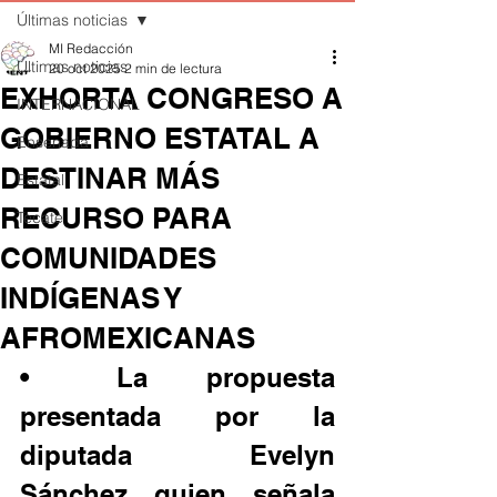
Últimas noticias
MI Redacción
Últimas noticias
20 oct 2025
2 min de lectura
EXHORTA CONGRESO A
INTERNACIONAL
GOBIERNO ESTATAL A
Ensenada
DESTINAR MÁS
Estatal
RECURSO PARA
Tecate
COMUNIDADES
INDÍGENAS Y
AFROMEXICANAS
•	La propuesta 
presentada por la 
diputada Evelyn 
Sánchez quien señala 