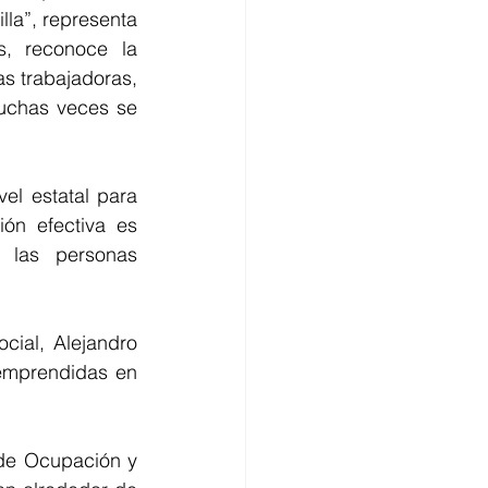
la”, representa 
, reconoce la 
 trabajadoras, 
uchas veces se 
el estatal para 
ón efectiva es 
 las personas 
.
cial, Alejandro 
emprendidas en 
 de Ocupación y 