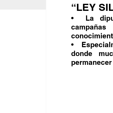
“LEY SI
•	La diputada Alejandra Ang pide reforzar las 
campañas 
conocimient
•	Especialmente en sectores de comercio y servicios 
donde muc
permanecer 