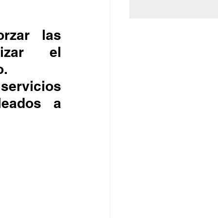
zar el 
o.
eados a 