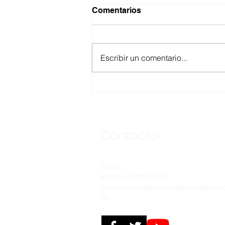
Comentarios
Escribir un comentario...
ASEGURA FUERZA
ESTATAL AL “KRIKEN” EN
VALLE DE GUADALUPE
Contacto
STAFF
MENTE INFORMATIVO
ernestorios@menteinformativo.c
m