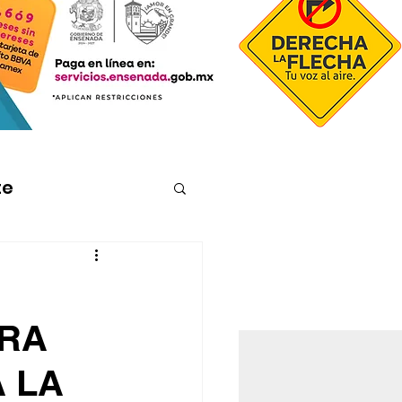
te
ARA
 LA