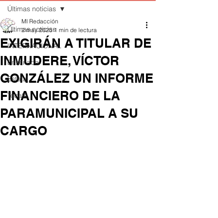
Últimas noticias
MI Redacción
Últimas noticias
2 may 2025
1 min de lectura
EXIGIRÁN A TITULAR DE
INTERNACIONAL
INMUDERE, VÍCTOR
Ensenada
GONZÁLEZ UN INFORME
Estatal
FINANCIERO DE LA
Tecate
PARAMUNICIPAL A SU
CARGO