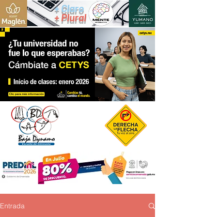
+ Claro
+ Plural
Entrada