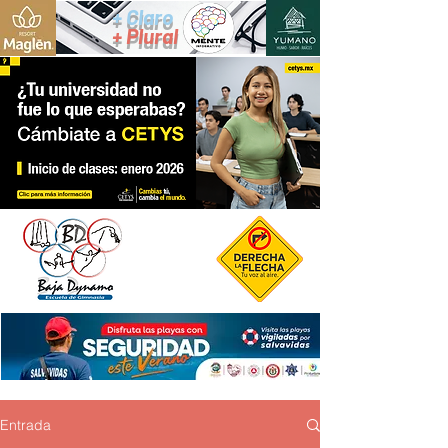
+ Claro
+ Plural
Entrada