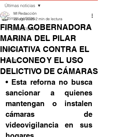
Últimas noticias
MI Redacción
Últimas noticias
22 ago 2025
2 min de lectura
FIRMA GOBERNADORA
INTERNACIONAL
MARINA DEL PILAR
Ensenada
INICIATIVA CONTRA EL
Estatal
HALCONEO Y EL USO
Tecate
DELICTIVO DE CÁMARAS
• Esta reforna no busca 
sancionar a quienes 
mantengan o instalen 
cámaras de 
videovigilancia en sus 
hogares. 