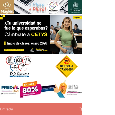
+ Claro
+ Plural
Entrada