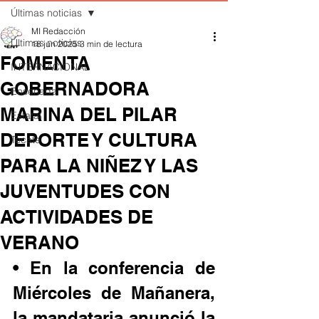
Últimas noticias
MI Redacción
Últimas noticias
18 jun 2025
3 min de lectura
FOMENTA
INTERNACIONAL
GOBERNADORA
Ensenada
MARINA DEL PILAR
Estatal
DEPORTE Y CULTURA
Tecate
PARA LA NIÑEZ Y LAS
JUVENTUDES CON
ACTIVIDADES DE
VERANO
• En la conferencia de 
Miércoles de Mañanera, 
la mandataria anunció la 