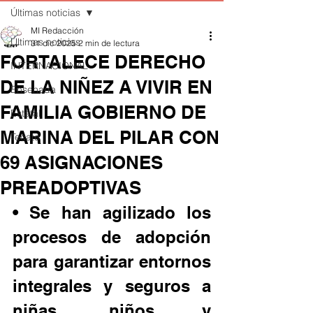
Últimas noticias
MI Redacción
Últimas noticias
31 dic 2025
2 min de lectura
FORTALECE DERECHO
INTERNACIONAL
DE LA NIÑEZ A VIVIR EN
Ensenada
FAMILIA GOBIERNO DE
Estatal
MARINA DEL PILAR CON
Tecate
69 ASIGNACIONES
PREADOPTIVAS
• Se han agilizado los 
procesos de adopción 
para garantizar entornos 
integrales y seguros a 
niñas, niños y 