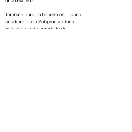
6600 ext. 6671.
También pueden hacerlo en Tijuana 
acudiendo a la Subprocuraduría 
Estatal de la Procuraduría de 
Protección de Niñas, Niños y 
Adolescentes, ubicada en Av. Río 
Tijuana y Av. De los Taxistas, s/n, 
Infonavit La Mesa, teléfono (664) 701-
71-91 y 92 ext. 15.
Ver todo
Entradas recientes