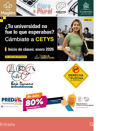
+ Claro
+ Plural
Entrada