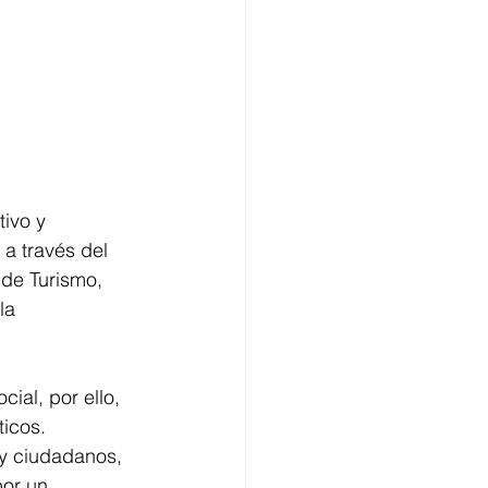
ivo y 
 a través del 
 de Turismo, 
la 
ial, por ello, 
icos. 
y ciudadanos, 
or un 