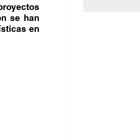
oyectos 
ón se han 
ticas en 