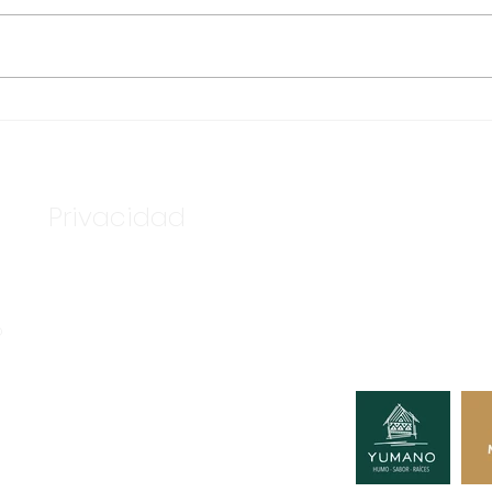
ASEGURA FUERZA
TEN
ESTATAL AL “KRIKEN” EN
BAS
VALLE DE GUADALUPE
DE 
Privacidad
Nuestros c
Tú podría
o