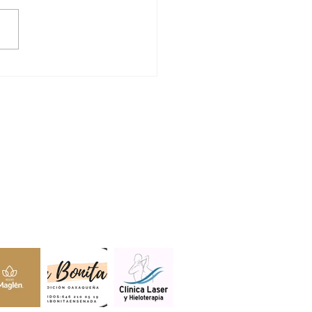
DRÁ MANEADERO
E DE AMBULANCIAS
LA CRUZ ROJA
lientes.
s estar aquí.