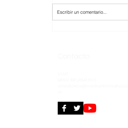
Escribir un comentario...
ANUNCIA CESPE
SEGUNDA ETAPA DE LA
OBRA DE INTERCONEXIÓN
DE DESCARGA DE LA
CLÍNICA NO. 8 DEL IMSS
Contacto
STAFF
MENTE INFORMATIVO
ernestorios@menteinformativo.c
m