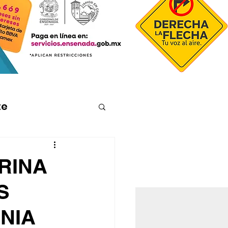
te
RINA
S
NIA